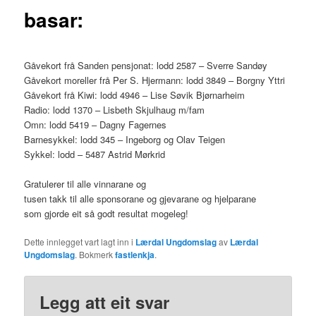
basar:
Gåvekort frå Sanden pensjonat: lodd 2587 – Sverre Sandøy
Gåvekort moreller frå Per S. Hjermann: lodd 3849 – Borgny Yttri
Gåvekort frå Kiwi: lodd 4946 – Lise Søvik Bjørnarheim
Radio: lodd 1370 – Lisbeth Skjulhaug m/fam
Omn: lodd 5419 – Dagny Fagernes
Barnesykkel: lodd 345 – Ingeborg og Olav Teigen
Sykkel: lodd – 5487 Astrid Mørkrid
Gratulerer til alle vinnarane og
tusen takk til alle sponsorane og gjevarane og hjelparane
som gjorde eit så godt resultat mogeleg!
Dette innlegget vart lagt inn i
Lærdal Ungdomslag
av
Lærdal
Ungdomslag
. Bokmerk
fastlenkja
.
Legg att eit svar