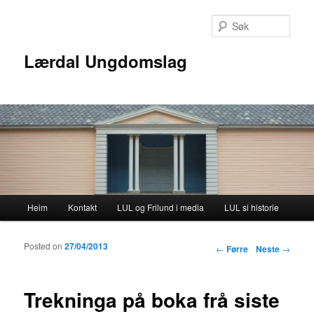
Søk
Lærdal Ungdomslag
Hovudmenyen
Heim
Kontakt
LUL og Frilund i media
LUL si historie
Gå til hovudinnhaldet
Gå til underinnhaldet
Posted on
27/04/2013
Innleggsnavigering
←
Førre
Neste
→
Trekninga på boka frå siste