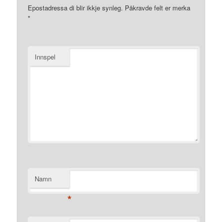
Epostadressa di blir ikkje synleg.
Påkravde felt er merka
*
Innspel
Namn
*